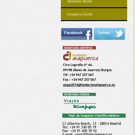
Abstracts Book
Congress Guide