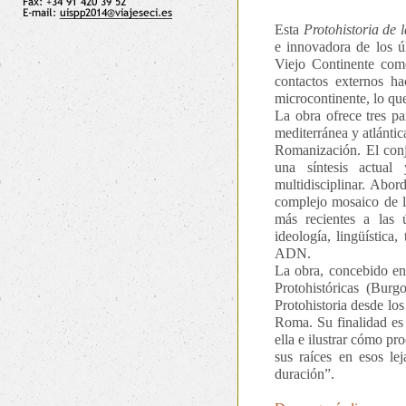
Esta
Protohistoria de 
e innovadora de los úl
Viejo Continente como 
contactos externos h
microcontinente, lo que
La obra ofrece tres pa
mediterránea y atlántic
Romanización. El conju
una síntesis actual
multidisciplinar. Abor
complejo mosaico de la
más recientes a las ú
ideología, lingüística
ADN.
La obra, concebido en
Protohistóricas (Burg
Protohistoria desde los
Roma. Su finalidad es s
ella e ilustrar cómo pr
sus raíces en esos le
duración”.